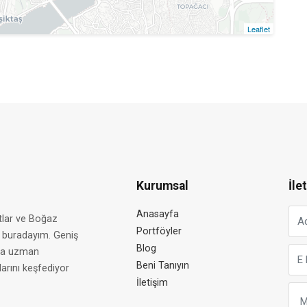
Leaflet
Leaflet
Kurumsal
İle
Anasayfa
katlar ve Boğaz
Portföyler
n buradayım. Geniş
Blog
zla uzman
Beni Tanıyın
larını keşfediyor
İletişim