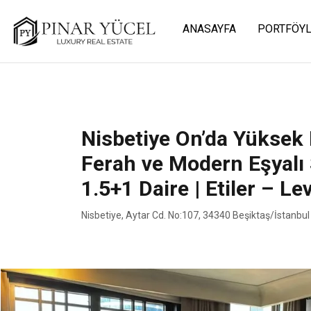
ANASAYFA
PORTFÖY
Nisbetiye On’da Yüksek 
Ferah ve Modern Eşyalı 
1.5+1 Daire | Etiler – Le
Nisbetiye, Aytar Cd. No:107, 34340 Beşiktaş/İstanbul
Nisbetiye On’da Yüksek Kat, Ferah ve Modern Eşyalı Satılık 1.5+1 Daire