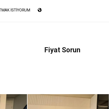
TMAK İSTIYORUM
Fiyat Sorun
h ve Modern
Nisbetiye On’da Yüksek Kat, Ferah ve Modern
 Levent
Eşyalı Satılık 1.5+1 Daire | Etiler – Levent