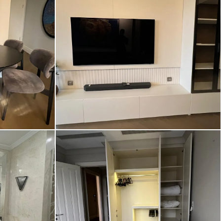
h ve Modern
Nisbetiye On’da Yüksek Kat, Ferah ve Modern
 Levent
Eşyalı Satılık 1.5+1 Daire | Etiler – Levent