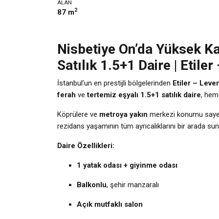
ALAN
2
87 m
Nisbetiye On’da Yüksek Ka
Satılık 1.5+1 Daire | Etiler
İstanbul’un en prestijli bölgelerinden
Etiler – Leve
ferah
ve
tertemiz eşyalı 1.5+1 satılık daire
, hem
Köprülere ve
metroya yakın
merkezi konumu sayesi
rezidans yaşamının tüm ayrıcalıklarını bir arada sun
Daire Özellikleri:
1 yatak odası + giyinme odası
Balkonlu
, şehir manzaralı
Açık mutfaklı salon