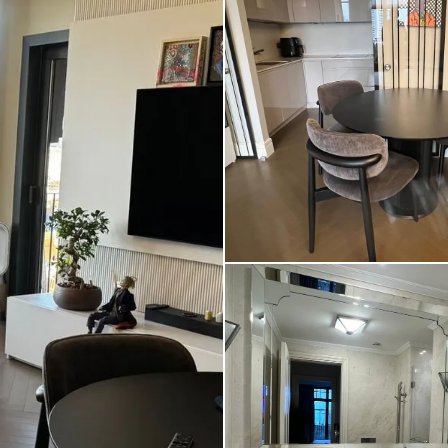
Nisbetiye On’da Yüksek Kat, Fera
Eşyalı Satılık 1.5+1 Daire | Etiler –