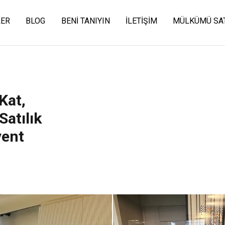
LER
BLOG
BENI TANIYIN
İLETIŞIM
MÜLKÜMÜ SA
Kat,
Satılık
vent
 | Etiler – Levent
Nisbetiye On’da Yüksek Kat, Fera
Eşyalı Satılık 1.5+1 Daire | Etiler –