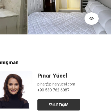
anışman
Pınar Yücel
pinar@pinaryucel.com
+90 530 762 6087
İLETIŞIM