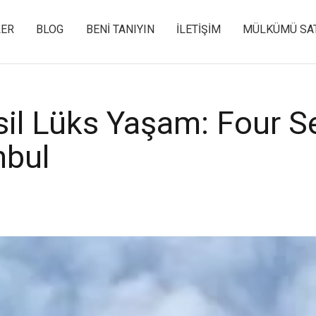
LER
BLOG
BENI TANIYIN
İLETIŞIM
MÜLKÜMÜ SA
esil Lüks Yaşam: Four 
nbul