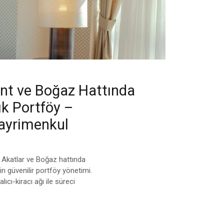
ent ve Boğaz Hattında
lık Portföy –
ayrimenkul
s, Akatlar ve Boğaz hattında
için güvenilir portföy yönetimi.
ıcı-kiracı ağı ile süreci